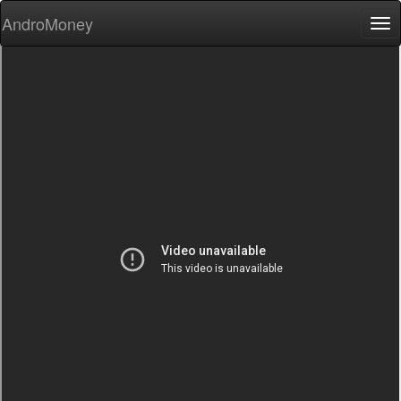
AndroMoney
Tog
nav