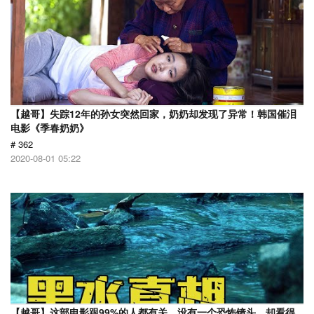
【越哥】失踪12年的孙女突然回家，奶奶却发现了异常！韩国催泪
电影《季春奶奶》
# 362
2020-08-01 05:22
【越哥】这部电影跟99%的人都有关，没有一个恐怖镜头，却看得