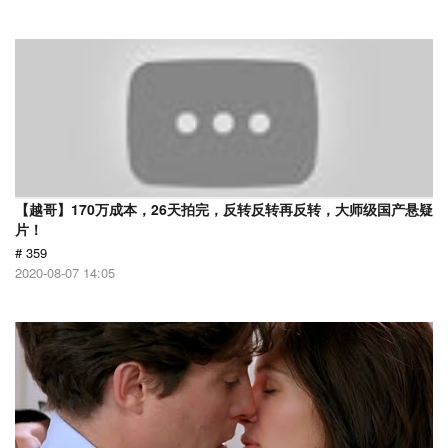
【越哥】170万成本，26天拍完，反转反转再反转，大师级国产悬疑
片！
# 359
2020-08-07 14:05