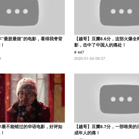
7年“最脏最狠”的电影，看得我脊背
【越哥】豆瓣8.6分，这部火爆全
麻！
影，击中了中国人的痛处！
# 447
9
2020-01-04 09:37
9年最不能错过的华语电影，好评如
【越哥】豆瓣8.7分，一部唯美的
级！
成年人的痛！