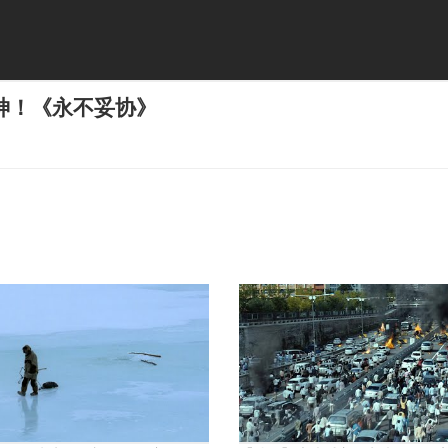
神！《永不妥协》