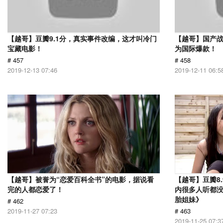
【越哥】豆瓣9.1分，真实事件改编，这才叫冷门
【越哥】国产
宝藏电影！
为国际爆款！
# 457
# 458
2019-12-13 07:46
2019-12-11 06:5
【越哥】被誉为“恋爱百科全书”的电影，据说看
【越哥】豆瓣8
完的人都恋爱了！
内很多人听都
胎姐妹》
# 462
2019-11-27 07:23
# 463
2019-11-25 07:3