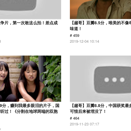
战争片，第一次敢这么拍！差点成
【越哥】豆瓣8.5分，唯美的不像
味道！
# 459
8
2019-12-04 10:14
.9分，赚到我最多眼泪的片子，国
【越哥】豆瓣8.8分，中国获奖最
没听过！《分割在地球两端的双胞
可惜后来被埋没了！
# 464
2019-11-23 07:17
7