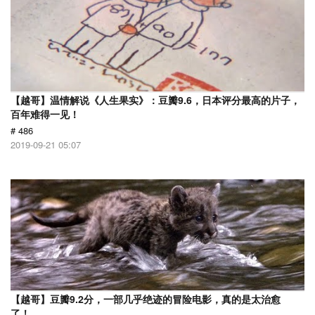
【越哥】温情解说《人生果实》：豆瓣9.6，日本评分最高的片子，
百年难得一见！
# 486
2019-09-21 05:07
【越哥】豆瓣9.2分，一部几乎绝迹的冒险电影，真的是太治愈
了！