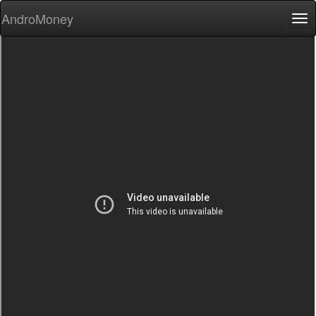
AndroMoney
Tog
nav