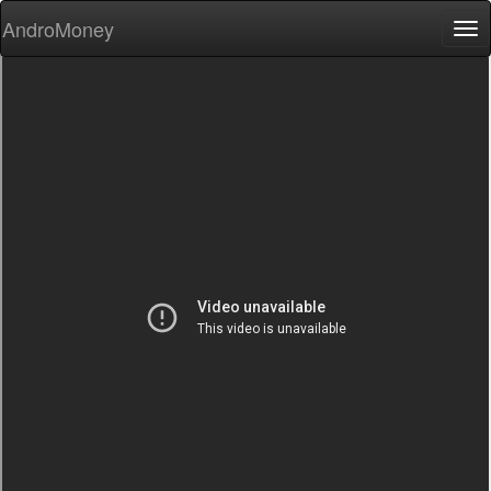
AndroMoney
Tog
nav