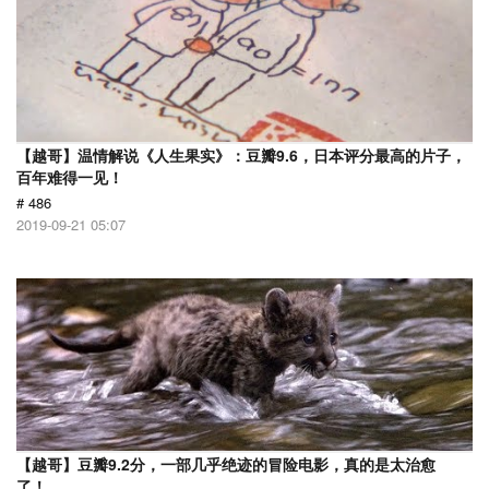
【越哥】温情解说《人生果实》：豆瓣9.6，日本评分最高的片子，
百年难得一见！
# 486
2019-09-21 05:07
【越哥】豆瓣9.2分，一部几乎绝迹的冒险电影，真的是太治愈
了！