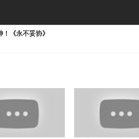
神！《永不妥协》