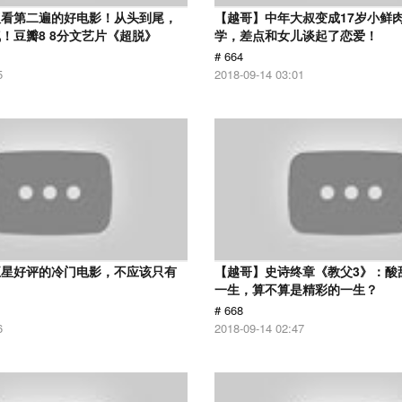
议看第二遍的好电影！从头到尾，
【越哥】中年大叔变成17岁小鲜
！豆瓣8 8分文艺片《超脱》
学，差点和女儿谈起了恋爱！
# 664
5
2018-09-14 03:01
五星好评的冷门电影，不应该只有
【越哥】史诗终章《教父3》：酸
！
一生，算不算是精彩的一生？
# 668
6
2018-09-14 02:47