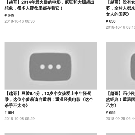
【越哥】2014年最火爆的电影，疯狂和大胆超出
【越哥】没有
想象，很多人硬盘里都存着它！
婆，全村人都
女人的国家》
# 649
2018-10-16 08:30
# 650
2018-10-16 08:1
【越哥】豆瓣9.4分，12岁小女孩爱上中年怪蜀
【越哥】冯小刚
黍，这位小萝莉请自重啊！重温经典电影《这个
然经典！重温国
杀手不太冷》
乙方》
# 654
# 655
2018-10-08 05:29
2018-09-25 06:4