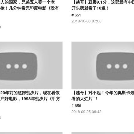
女人的国家，兄弟五人娶一个老
【越哥】豆瓣9.1分，这部最有中
来抢！几分钟看完印度电影《没有
开头我就看了10遍！
# 651
2018-10-08 07:08
0
20年前的这部贺岁片，现在看依
【越哥】对不起！今年的奥斯卡最
产好电影，1998年贺岁片《甲方
看的大烂片”！
# 656
2018-09-25 06:42
4