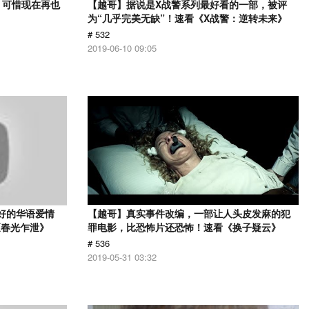
，可惜现在再也
【越哥】据说是X战警系列最好看的一部，被评
》
为“几乎完美无缺”！速看《X战警：逆转未来》
# 532
2019-06-10 09:05
最好的华语爱情
【越哥】真实事件改编，一部让人头皮发麻的犯
《春光乍泄》
罪电影，比恐怖片还恐怖！速看《换子疑云》
# 536
2019-05-31 03:32