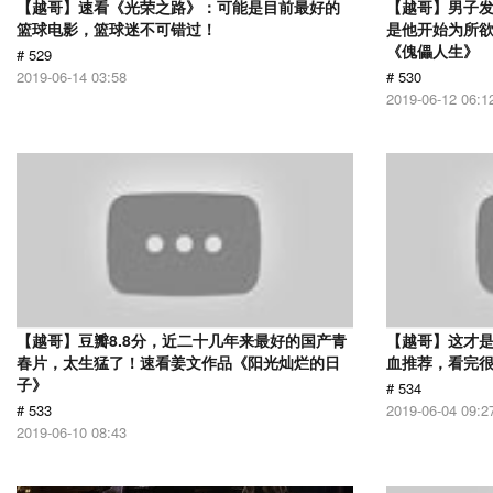
【越哥】速看《光荣之路》：可能是目前最好的
【越哥】男子
篮球电影，篮球迷不可错过！
是他开始为所
《傀儡人生》
# 529
2019-06-14 03:58
# 530
2019-06-12 06:1
【越哥】豆瓣8.8分，近二十几年来最好的国产青
【越哥】这才
春片，太生猛了！速看姜文作品《阳光灿烂的日
血推荐，看完
子》
# 534
# 533
2019-06-04 09:2
2019-06-10 08:43