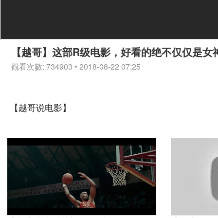
【越哥】这部R级电影，好看的绝不仅仅是女
觀看次數: 734903 • 2018-08-22 07:25
【越哥说电影】