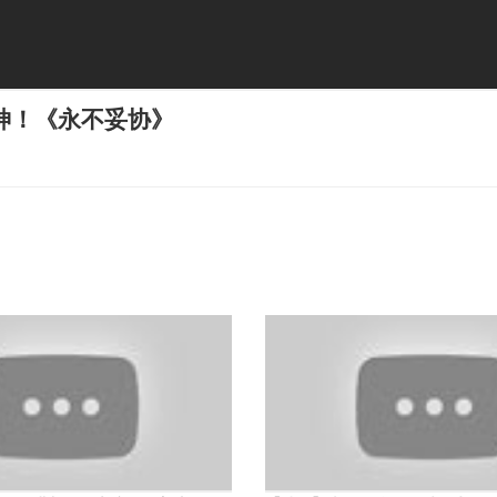
神！《永不妥协》