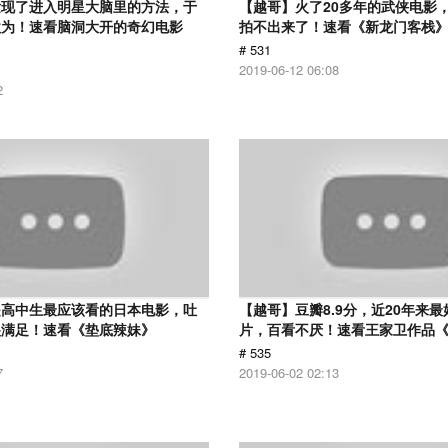
发现了进入明星大脑里的方法，于
【越哥】火了20多年的武侠电影
欲为！速看脑洞大开的奇幻电影
拍不出来了！速看《新龙门客栈
# 531
2019-06-12 06:08
2
是高中生最应该看的日本电影，吐
【越哥】豆瓣8.9分，近20年来
很满足！速看《垫底辣妹》
片，百看不厌！速看王家卫作品
# 535
7
2019-06-02 02:13