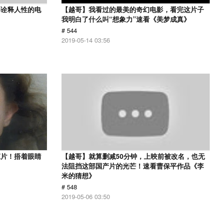
部诠释人性的电
【越哥】我看过的最美的奇幻电影，看完这片子
》
我明白了什么叫“想象力”速看《美梦成真》
# 544
2019-05-14 03:56
悚片！捂着眼睛
【越哥】就算删减50分钟，上映前被改名，也无
法阻挡这部国产片的光芒！速看曹保平作品《李
米的猜想》
# 548
2019-05-06 03:50