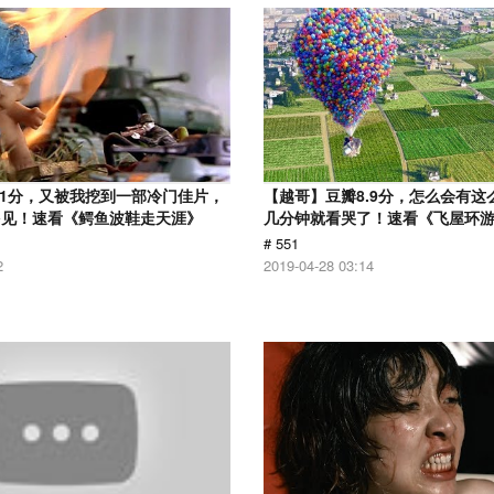
.1分，又被我挖到一部冷门佳片，
【越哥】豆瓣8.9分，怎么会有这
多见！速看《鳄鱼波鞋走天涯》
几分钟就看哭了！速看《飞屋环
# 551
2
2019-04-28 03:14