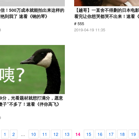
信！500万成本就能拍出来这样的
【越哥】一直舍不得删的日本电
艳到我了 速看《钢的琴》
看完让你想哭都哭不出来！速看
# 555
8
2019-04-19 11:35
.9分，光看题材就想打满分，愿意
傻子”不多了！速看《伴你高飞》
9
1
2
…
10
11
12
13
14
15
16
17
18
19