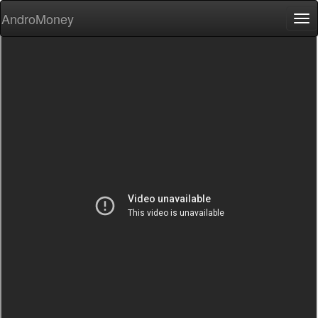
AndroMoney
Tog
nav