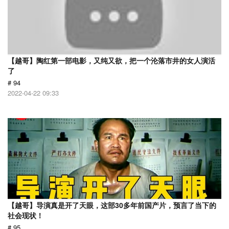
【越哥】陶红第一部电影，又纯又欲，把一个沦落市井的女人演活
了
# 94
2022-04-22 09:33
【越哥】导演真是开了天眼，这部30多年前国产片，预言了当下的
社会现状！
# 95