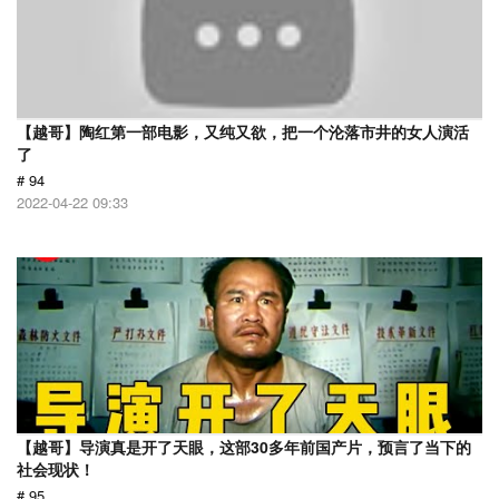
【越哥】陶红第一部电影，又纯又欲，把一个沦落市井的女人演活
了
# 94
2022-04-22 09:33
【越哥】导演真是开了天眼，这部30多年前国产片，预言了当下的
社会现状！
# 95