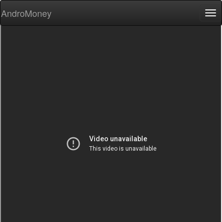
AndroMoney
Tog
nav