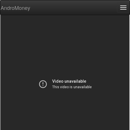
AndroMoney
Tog
nav