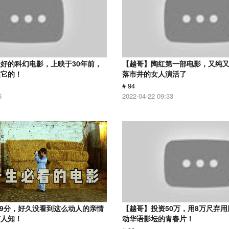
好的科幻电影，上映于30年前，
【越哥】陶红第一部电影，又纯
越它的！
落市井的女人演活了
# 94
6
2022-04-22 09:33
.9分，好久没看到这么动人的亲情
【越哥】投资50万，用8万尺弃
有人知！
动华语影坛的青春片！