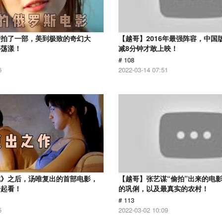
斯拍了一部，美到极致的奇幻大
【越哥】2016年最强阵容，中国
心荡漾！
减8分钟才敢上映！
# 108
6
2022-03-14 07:51
戒》之后，汤唯复出的首部电影，
【越哥】张艺谋“偷拍”出来的电
一起看！
的巩俐，以及最真实的农村！
# 113
5
2022-03-02 10:09