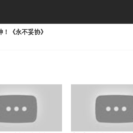
神！《永不妥协》