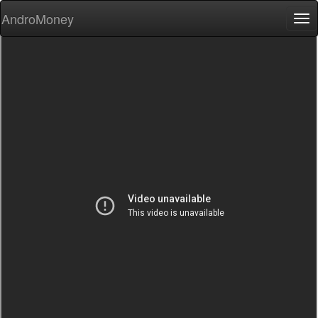
AndroMoney
Tog
nav