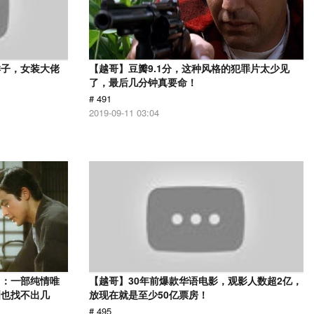
样子，女装大佬
【越哥】豆瓣9.1分，这种风格的犯罪片太少见
了，最后几分钟真要命！
# 491
2019-09-11 03:04
》：一部纯情唯
【越哥】30年前爆款华语电影，观影人数超2亿，
洲也找不出几
放现在就是至少50亿票房！
# 495