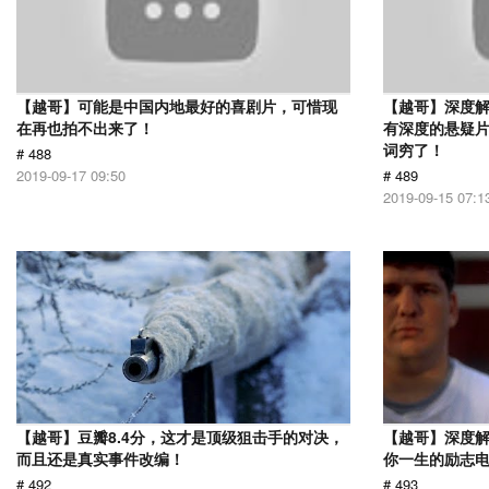
【越哥】可能是中国内地最好的喜剧片，可惜现
【越哥】深度
在再也拍不出来了！
有深度的悬疑
词穷了！
# 488
2019-09-17 09:50
# 489
2019-09-15 07:1
【越哥】豆瓣8.4分，这才是顶级狙击手的对决，
【越哥】深度
而且还是真实事件改编！
你一生的励志
# 492
# 493