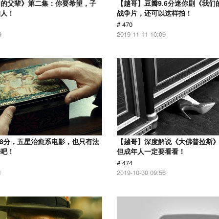
们的父辈》第二集：你要希望，子
【越哥】豆瓣9.6分迷你剧《我们
的人！
战争片，还可以这样拍！
# 470
9
2019-11-11 10:09
.8分，五星治愈系电影，也只有法
【越哥】深度解说《大佛普拉斯
来吧！
但成年人一定要看看！
# 474
1
2019-10-30 09:56