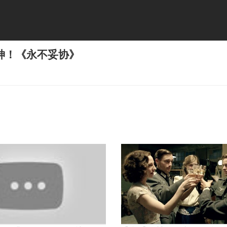
神！《永不妥协》