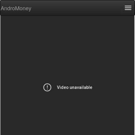
AndroMoney
Tog
nav