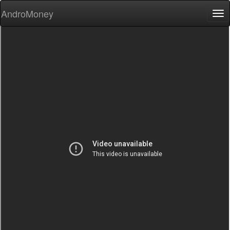
AndroMoney
Tog
nav