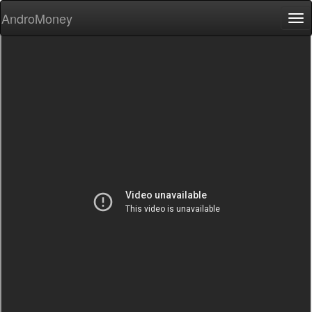
AndroMoney
Tog
nav