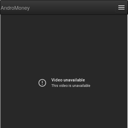
AndroMoney
Tog
nav