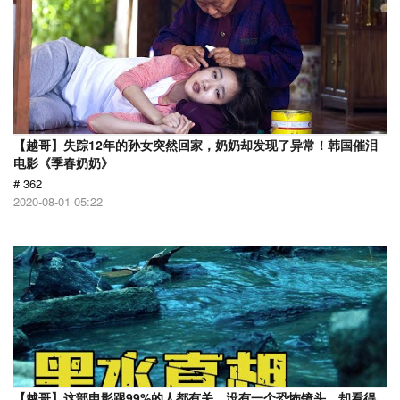
【越哥】失踪12年的孙女突然回家，奶奶却发现了异常！韩国催泪
电影《季春奶奶》
# 362
2020-08-01 05:22
【越哥】这部电影跟99%的人都有关，没有一个恐怖镜头，却看得