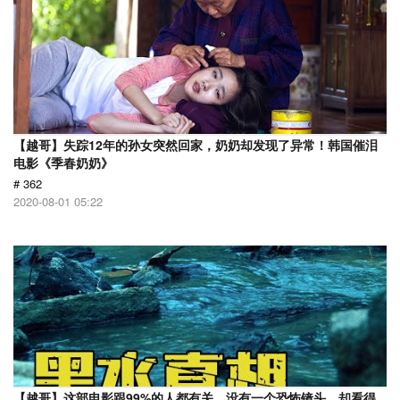
【越哥】失踪12年的孙女突然回家，奶奶却发现了异常！韩国催泪
电影《季春奶奶》
# 362
2020-08-01 05:22
【越哥】这部电影跟99%的人都有关，没有一个恐怖镜头，却看得