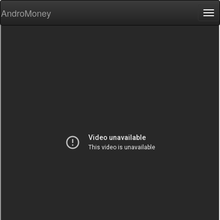
AndroMoney
Tog
nav