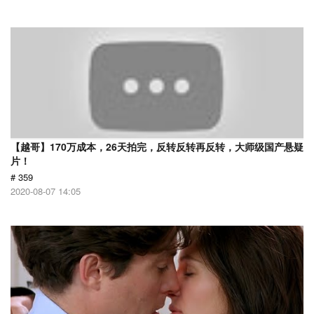
【越哥】170万成本，26天拍完，反转反转再反转，大师级国产悬疑
片！
# 359
2020-08-07 14:05