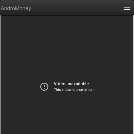
AndroMoney
Tog
nav