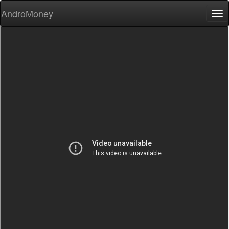
AndroMoney
Tog
nav