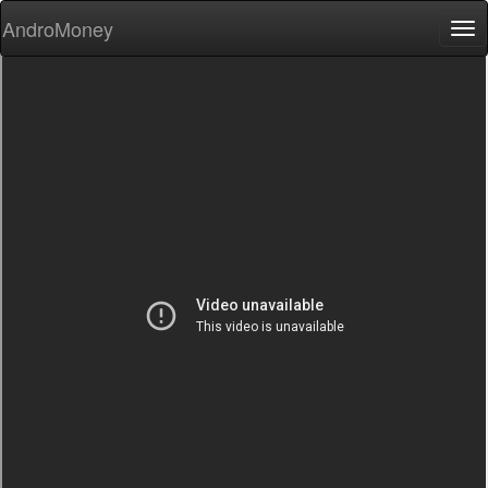
AndroMoney
Tog
nav