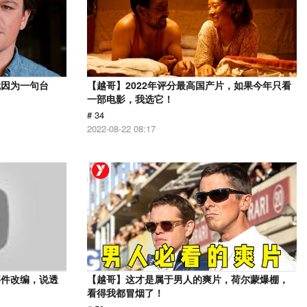
就因为一句台
【越哥】2022年评分最高国产片，如果今年只看
一部电影，我选它！
# 34
2022-08-22 08:17
事件改编，说透
【越哥】这才是属于男人的爽片，荷尔蒙爆棚，
看得我都冒烟了！