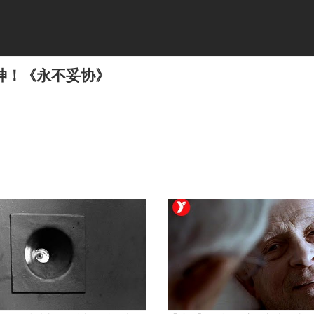
神！《永不妥协》