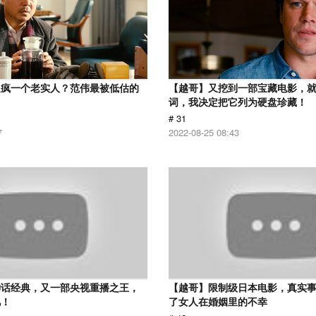
逼疯一个老实人？范伟最被低估的
【越哥】又挖到一部宝藏电影，
词，我决定把它列为硬盘珍藏！
# 31
7
2022-08-25 08:43
神话经典，又一部央视重播之王，
【越哥】限制级日本电影，真实
忆！
了女人在婚姻里的不幸