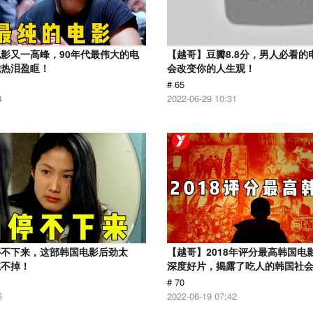
影又一高峰，90年代最伟大的电
【越哥】豆瓣8.8分，男人必看的
我热泪盈眶！
会改变你的人生观！
# 65
4
2022-06-29 10:31
停不下来，这部韩国电影后劲太
【越哥】2018年评分最高韩国电
忘不掉！
深度好片，揭露了吃人的韩国社
# 70
5
2022-06-19 07:42