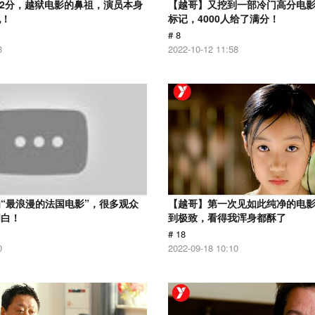
.2分，越狱电影的鼻祖，演员本身
【越哥】又挖到一部冷门高分电影，
犯！
标记，4000人给了满分！
# 8
3
2022-10-12 11:58
“最浪漫的法国电影”，很多观众
【越哥】第一次见如此纯净的电
明白！
到极致，看得我浑身都酥了
# 18
0
2022-09-18 10:10