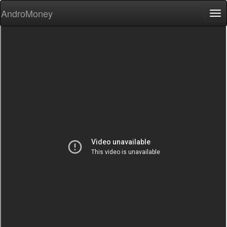
AndroMoney
Tog
nav