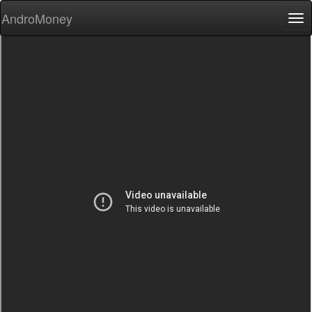
AndroMoney
Tog
nav