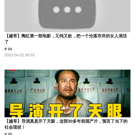
【越哥】陶红第一部电影，又纯又欲，把一个沦落市井的女人演活
了
# 94
2022-04-22 09:33
【越哥】导演真是开了天眼，这部30多年前国产片，预言了当下的
社会现状！
# 95