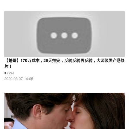
【越哥】170万成本，26天拍完，反转反转再反转，大师级国产悬疑
片！
# 359
2020-08-07 14:05