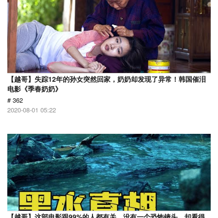
【越哥】失踪12年的孙女突然回家，奶奶却发现了异常！韩国催泪
电影《季春奶奶》
# 362
2020-08-01 05:22
【越哥】这部电影跟99%的人都有关，没有一个恐怖镜头，却看得