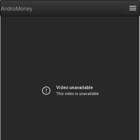
AndroMoney
Tog
nav