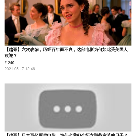
【越哥】六次改编，历经百年而不衰，这部电影为何如此受美国人
欢迎？
# 249
2021-05-17 12:46
【越哥】日本百亿票房电影，为什么我们会怀念那些穷苦的日子？