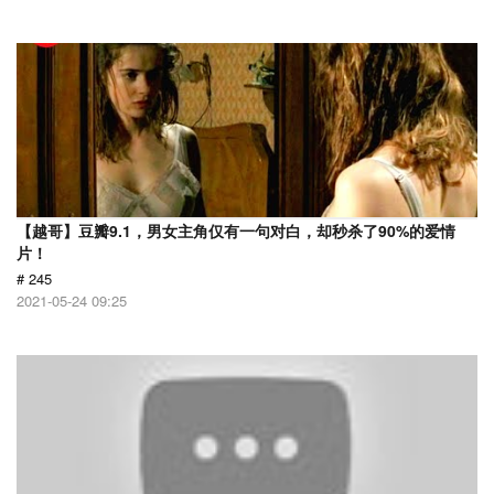
【越哥】豆瓣9.1，男女主角仅有一句对白，却秒杀了90%的爱情
片！
# 245
2021-05-24 09:25