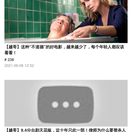
【越哥】这种“不道德”的好电影，越来越少了，每个年轻人都应该
看看！
# 238
2021-06-08 12:52
【越哥】9.4分台剧天花板，近十年只此一部！律师为什么要替杀人