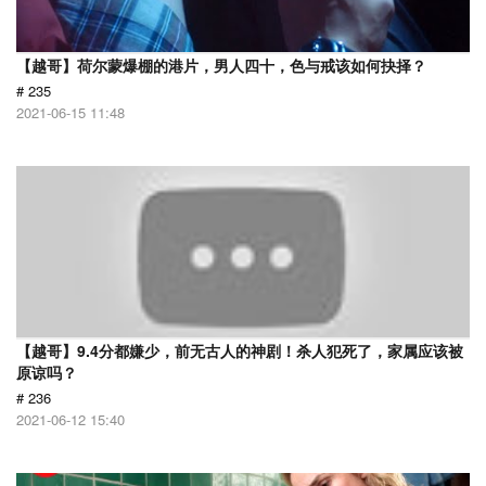
【越哥】荷尔蒙爆棚的港片，男人四十，色与戒该如何抉择？
# 235
2021-06-15 11:48
【越哥】9.4分都嫌少，前无古人的神剧！杀人犯死了，家属应该被
原谅吗？
# 236
2021-06-12 15:40