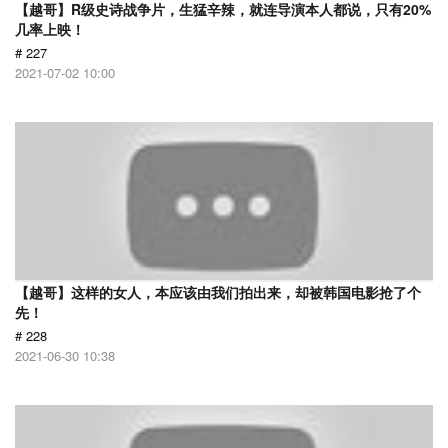
【越哥】R级史诗战争片，生猛辛辣，就连导演本人都说，只有20%
几率上映！
# 227
2021-07-02 10:00
【越哥】这样的女人，本应该由我们拍出来，却被韩国电影抢了个
先！
# 228
2021-06-30 10:38