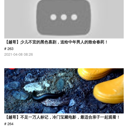
【越哥】少儿不宜的黑色喜剧，送给中年男人的致命春药！
# 263
2021-04-08 08:26
【越哥】不足一万人标记，冷门宝藏电影，最适合亲子一起观看！
# 264