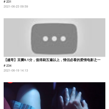
# 231
2021-06-23 09:59
【越哥】豆瓣9.1分，值得刷五遍以上，情侣必看的爱情电影之一
# 234
2021-06-19 14:13