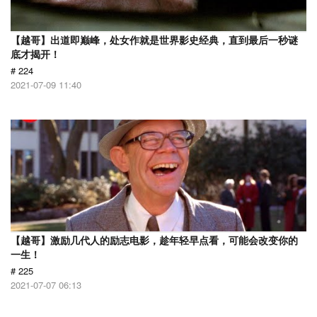
【越哥】出道即巅峰，处女作就是世界影史经典，直到最后一秒谜
底才揭开！
# 224
2021-07-09 11:40
【越哥】激励几代人的励志电影，趁年轻早点看，可能会改变你的
一生！
# 225
2021-07-07 06:13