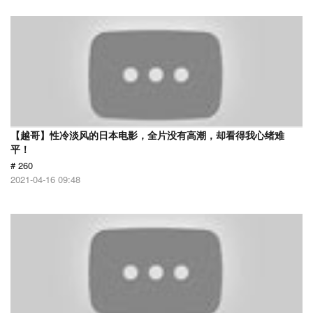
【越哥】性冷淡风的日本电影，全片没有高潮，却看得我心绪难
平！
# 260
2021-04-16 09:48