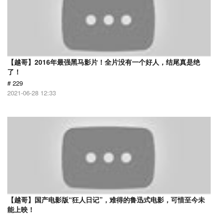
【越哥】2016年最强黑马影片！全片没有一个好人，结尾真是绝
了！
# 229
2021-06-28 12:33
【越哥】国产电影版“狂人日记”，难得的鲁迅式电影，可惜至今未
能上映！