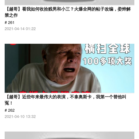
【越哥】看我如何收拾贱男和小三？火爆全网的帖子改编，娄烨解
禁之作
# 261
2021-04-14 01:22
【越哥】近些年来最伟大的表演，不拿奥斯卡，我第一个替他叫
冤！
# 262
2021-04-10 13:32