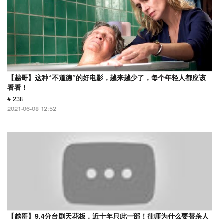
【越哥】这种“不道德”的好电影，越来越少了，每个年轻人都应该
看看！
# 238
2021-06-08 12:52
【越哥】9.4分台剧天花板，近十年只此一部！律师为什么要替杀人