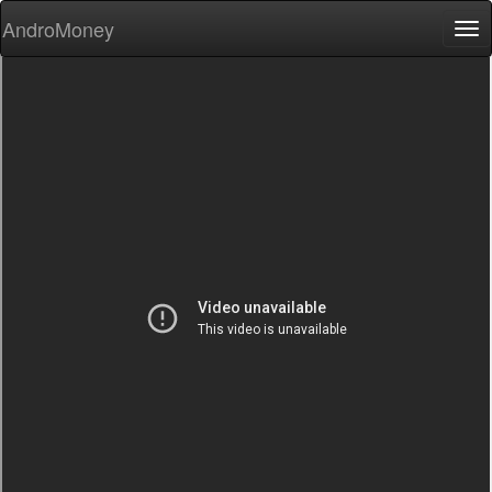
AndroMoney
Tog
nav