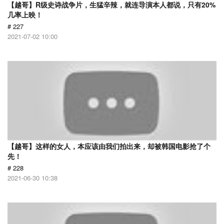
【越哥】R级史诗战争片，生猛辛辣，就连导演本人都说，只有20%
几率上映！
# 227
2021-07-02 10:00
【越哥】这样的女人，本应该由我们拍出来，却被韩国电影抢了个
先！
# 228
2021-06-30 10:38