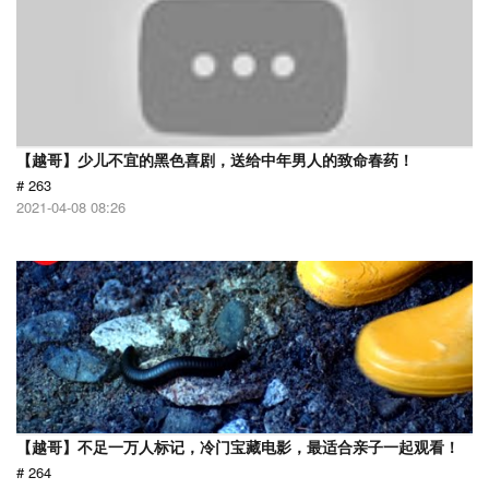
【越哥】少儿不宜的黑色喜剧，送给中年男人的致命春药！
# 263
2021-04-08 08:26
【越哥】不足一万人标记，冷门宝藏电影，最适合亲子一起观看！
# 264