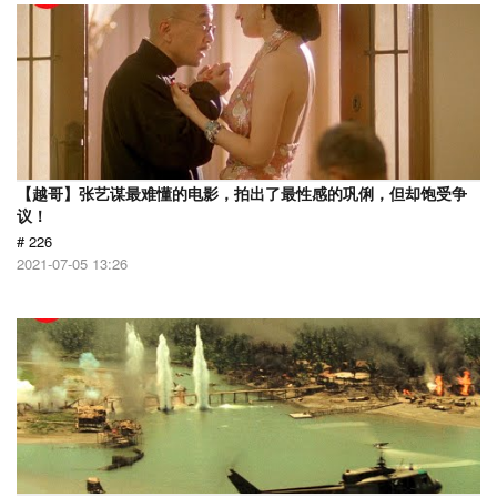
【越哥】张艺谋最难懂的电影，拍出了最性感的巩俐，但却饱受争
议！
# 226
2021-07-05 13:26