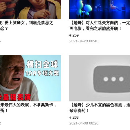
犯”爱上脑瘫女，到底是禁忌之
【越哥】对人生迷失方向的，一
之恋？
画电影，看完之后豁然开朗！
# 259
5
2021-04-23 08:43
年来最伟大的表演，不拿奥斯卡，
【越哥】少儿不宜的黑色喜剧，
叫冤！
致命春药！
# 263
2
2021-04-08 08:26