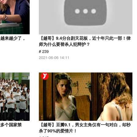
，越来越少了，
【越哥】9.4分台剧天花板，近十年只此一部！律
师为什么要替杀人犯辩护？
# 239
2021-06-06 14:11
被多个国家禁
【越哥】豆瓣9.1，男女主角仅有一句对白，却秒
杀了90%的爱情片！