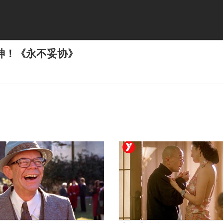
神！《永不妥协》