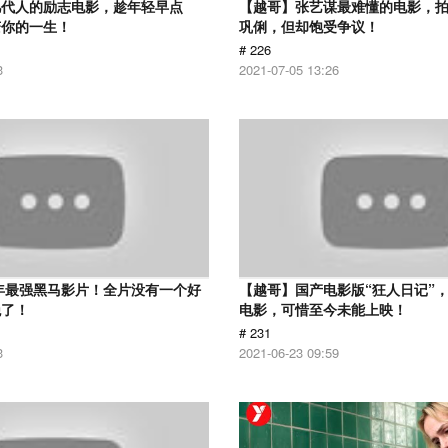
几代人的励志电影，趁年轻早点
【越哥】张艺谋最难懂的电影，
变你的一生！
巩俐，但却饱受争议！
# 226
3
2021-07-05 13:26
6年最强黑马影片！全片没有一个好
【越哥】国产电影版“狂人日记”
绝了！
电影，可惜至今未能上映！
# 231
3
2021-06-23 09:59