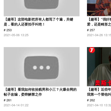
【越哥】这部电影把所有人都骂了个遍，关键
【越哥】“强奸
是，看的人还要拍手叫绝！
爱，还是畸形
# 253
# 257
2021-05-06 13:25
2021-04-26 13:1
【越哥】看我如何收拾贱男和小三？火爆全网的
【越哥】近些
帖子改编，娄烨解禁之作
我第一个替他
# 261
# 262
2021-04-14 01:22
2021-04-10 13:3