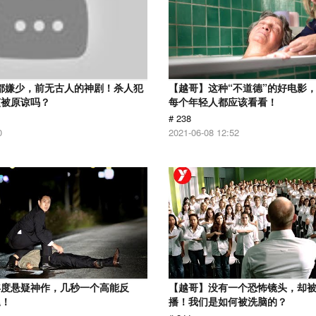
分都嫌少，前无古人的神剧！杀人犯
【越哥】这种“不道德”的好电影
该被原谅吗？
每个年轻人都应该看看！
# 238
0
2021-06-08 12:52
年度悬疑神作，几秒一个高能反
【越哥】没有一个恐怖镜头，却
尾！
播！我们是如何被洗脑的？