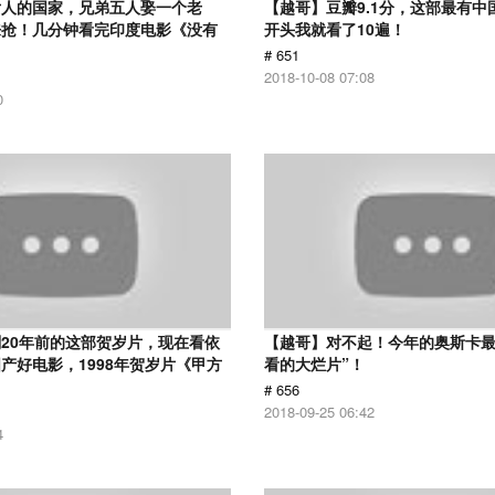
女人的国家，兄弟五人娶一个老
【越哥】豆瓣9.1分，这部最有中
来抢！几分钟看完印度电影《没有
开头我就看了10遍！
# 651
2018-10-08 07:08
0
20年前的这部贺岁片，现在看依
【越哥】对不起！今年的奥斯卡最
产好电影，1998年贺岁片《甲方
看的大烂片”！
# 656
2018-09-25 06:42
4