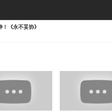
神！《永不妥协》