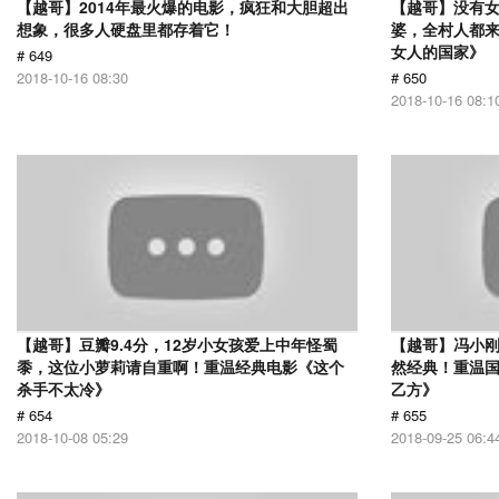
【越哥】2014年最火爆的电影，疯狂和大胆超出
【越哥】没有
想象，很多人硬盘里都存着它！
婆，全村人都
女人的国家》
# 649
2018-10-16 08:30
# 650
2018-10-16 08:1
【越哥】豆瓣9.4分，12岁小女孩爱上中年怪蜀
【越哥】冯小刚
黍，这位小萝莉请自重啊！重温经典电影《这个
然经典！重温国
杀手不太冷》
乙方》
# 654
# 655
2018-10-08 05:29
2018-09-25 06:4