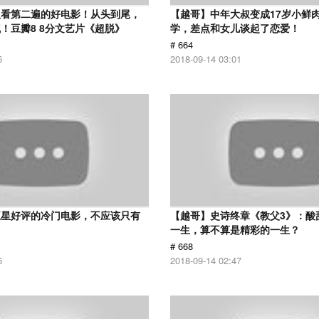
议看第二遍的好电影！从头到尾，
【越哥】中年大叔变成17岁小鲜
！豆瓣8 8分文艺片《超脱》
学，差点和女儿谈起了恋爱！
# 664
5
2018-09-14 03:01
五星好评的冷门电影，不应该只有
【越哥】史诗终章《教父3》：酸
！
一生，算不算是精彩的一生？
# 668
6
2018-09-14 02:47