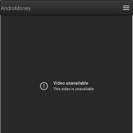
AndroMoney
Tog
nav