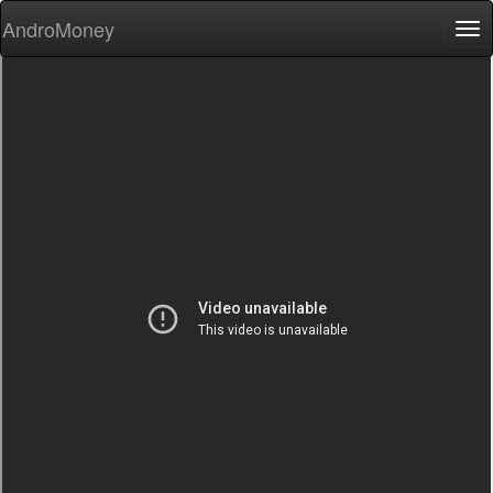
AndroMoney
Tog
nav