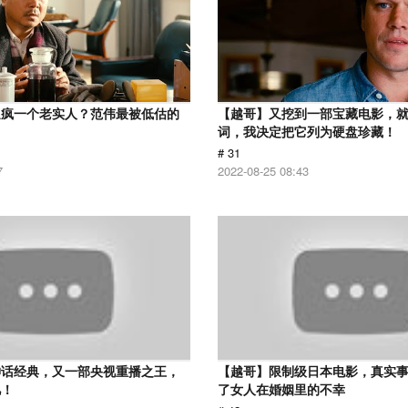
逼疯一个老实人？范伟最被低估的
【越哥】又挖到一部宝藏电影，
词，我决定把它列为硬盘珍藏！
# 31
7
2022-08-25 08:43
神话经典，又一部央视重播之王，
【越哥】限制级日本电影，真实
忆！
了女人在婚姻里的不幸