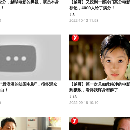
.2分，越狱电影的鼻祖，演员本身
【越哥】又挖到一部冷门高分电影，
犯！
标记，4000人给了满分！
# 8
3
2022-10-12 11:58
“最浪漫的法国电影”，很多观众
【越哥】第一次见如此纯净的电
明白！
到极致，看得我浑身都酥了
# 18
0
2022-09-18 10:10