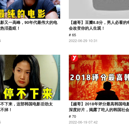
影又一高峰，90年代最伟大的电
【越哥】豆瓣8.8分，男人必看的
我热泪盈眶！
会改变你的人生观！
# 65
4
2022-06-29 10:31
停不下来，这部韩国电影后劲太
【越哥】2018年评分最高韩国电
忘不掉！
深度好片，揭露了吃人的韩国社
# 70
5
2022-06-19 07:42