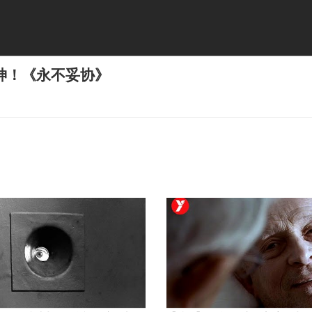
神！《永不妥协》