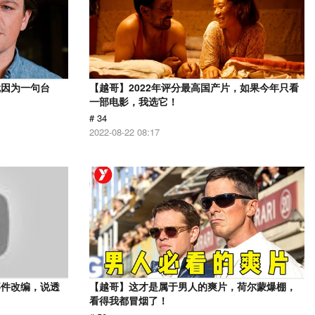
就因为一句台
【越哥】2022年评分最高国产片，如果今年只看
一部电影，我选它！
# 34
2022-08-22 08:17
事件改编，说透
【越哥】这才是属于男人的爽片，荷尔蒙爆棚，
看得我都冒烟了！