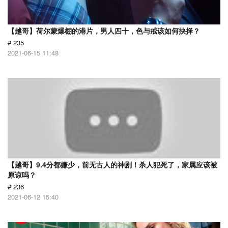
【越哥】荷尔蒙爆棚的港片，男人四十，色与戒该如何抉择？
# 235
2021-06-15 11:48
【越哥】9.4分都嫌少，前无古人的神剧！杀人犯死了，家属应该被
原谅吗？
# 236
2021-06-12 15:40