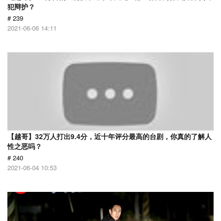
犯辩护？
# 239
2021-06-06 14:11
【越哥】32万人打出9.4分，近十年评分最高的台剧，你真的了解人
性之恶吗？
# 240
2021-06-04 10:53