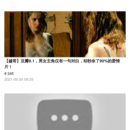
【越哥】豆瓣9.1，男女主角仅有一句对白，却秒杀了90%的爱情
片！
# 245
2021-05-24 09:25