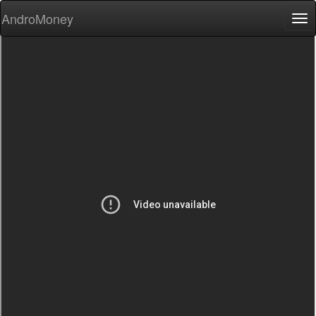
AndroMoney
Tog
nav