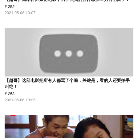
# 252
2021-05-08 10:07
【越哥】这部电影把所有人都骂了个遍，关键是，看的人还要拍手
叫绝！
# 253
2021-05-06 13:25