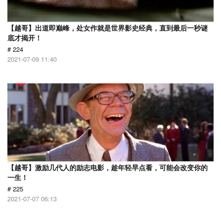
【越哥】出道即巅峰，处女作就是世界影史经典，直到最后一秒谜
底才揭开！
# 224
2021-07-09 11:40
【越哥】激励几代人的励志电影，趁年轻早点看，可能会改变你的
一生！
# 225
2021-07-07 06:13