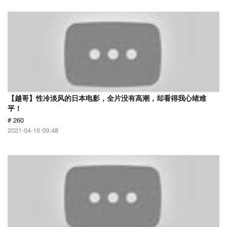
【越哥】性冷淡风的日本电影，全片没有高潮，却看得我心绪难
平！
# 260
2021-04-16 09:48