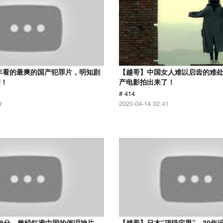
9年看的最爽的国产犯罪片，明知剧
【越哥】中国女人难以启齿的难
进！
产电影拍出来了！
# 414
9
2020-04-14 02:41
.8分，曾经红遍中国的催泪神片，
【越哥】日本“顶级宅男”，30年