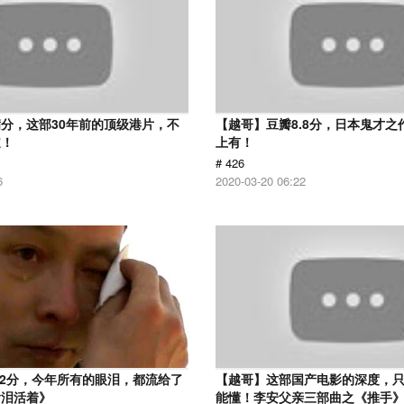
分，这部30年前的顶级港片，不
【越哥】豆瓣8.8分，日本鬼才之
道！
上有！
# 426
6
2020-03-20 06:22
.2分，今年所有的眼泪，都流给了
【越哥】这部国产电影的深度，
含泪活着》
能懂！李安父亲三部曲之《推手