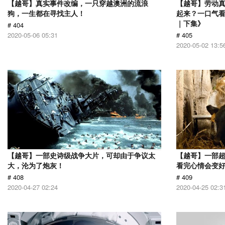
【越哥】真实事件改编，一只穿越澳洲的流浪
【越哥】劳动
狗，一生都在寻找主人！
起来？一口气看
｜下集》
# 404
2020-05-06 05:31
# 405
2020-05-02 13:5
【越哥】一部史诗级战争大片，可却由于争议太
【越哥】一部
大，沦为了炮灰！
看完心情会变
# 408
# 409
2020-04-27 02:24
2020-04-25 02:3