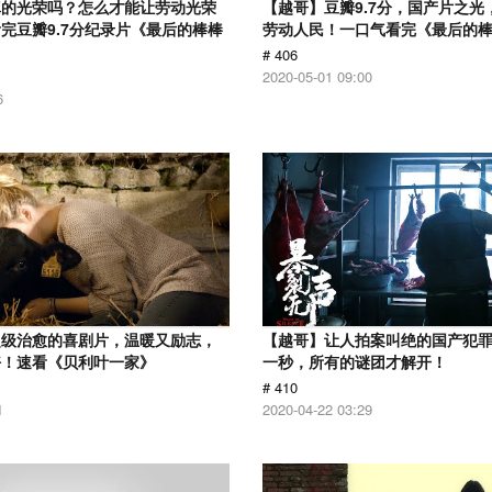
真的光荣吗？怎么才能让劳动光荣
【越哥】豆瓣9.7分，国产片之光
完豆瓣9.7分纪录片《最后的棒棒
劳动人民！一口气看完《最后的
# 406
2020-05-01 09:00
6
超级治愈的喜剧片，温暖又励志，
【越哥】让人拍案叫绝的国产犯
好！速看《贝利叶一家》
一秒，所有的谜团才解开！
# 410
1
2020-04-22 03:29