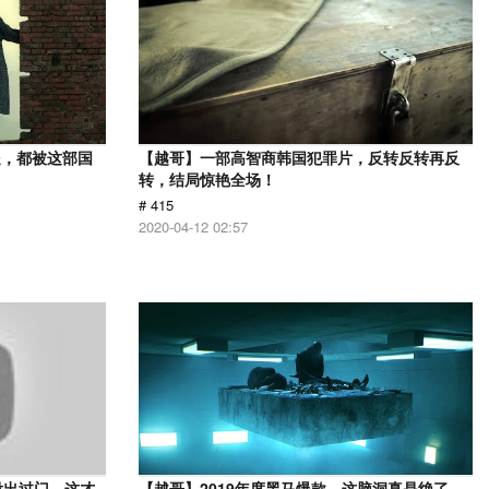
处，都被这部国
【越哥】一部高智商韩国犯罪片，反转反转再反
转，结局惊艳全场！
# 415
2020-04-12 02:57
没出过门，这才
【越哥】2019年度黑马爆款，这脑洞真是绝了，