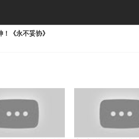
神！《永不妥协》