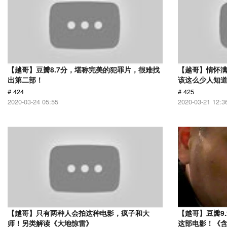
【越哥】豆瓣8.7分，堪称完美的犯罪片，很难找
【越哥】情怀满
出第二部！
该这么少人知
# 424
# 425
2020-03-24 05:55
2020-03-21 12:3
【越哥】只有两种人会拍这种电影，疯子和大
【越哥】豆瓣9
师！另类解读《大地惊雷》
这部电影！《