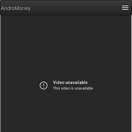
AndroMoney
Tog
nav