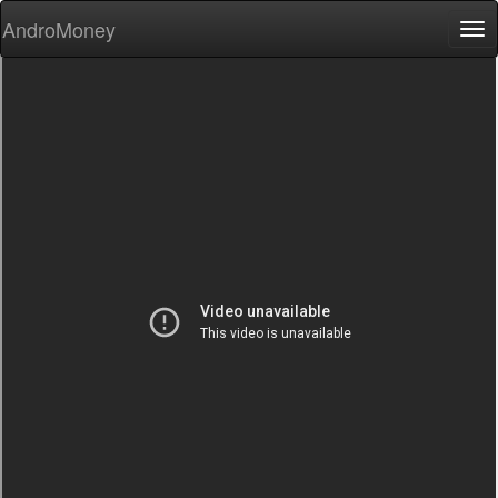
AndroMoney
Tog
nav