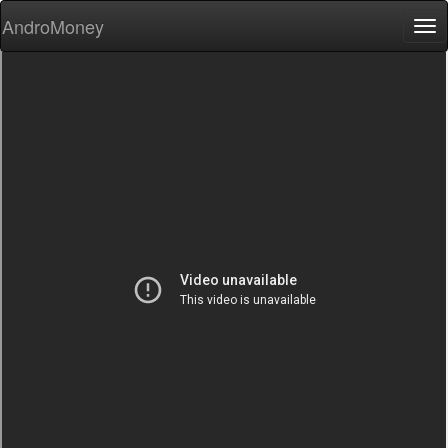
AndroMoney
Tog
nav