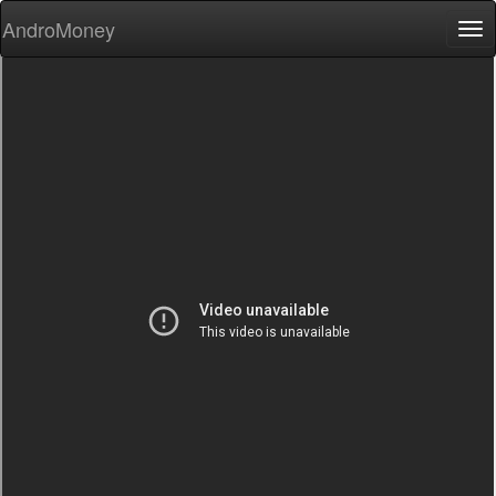
AndroMoney
Tog
nav