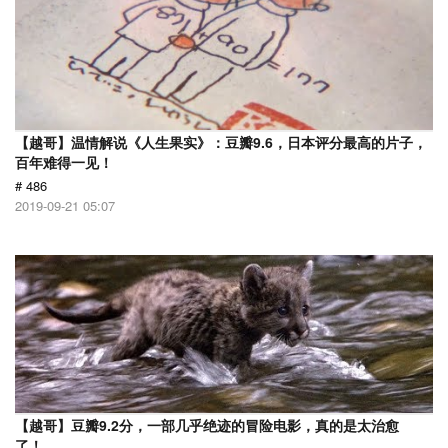
【越哥】温情解说《人生果实》：豆瓣9.6，日本评分最高的片子，
百年难得一见！
# 486
2019-09-21 05:07
【越哥】豆瓣9.2分，一部几乎绝迹的冒险电影，真的是太治愈
了！