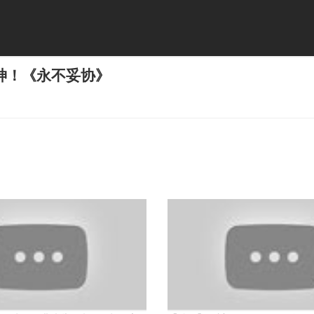
神！《永不妥协》