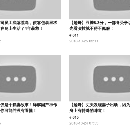
公司员工流落荒岛，依靠包裹里稀
【越哥】豆瓣8.3分，一部备受争
在岛上生活了4年获救！
光看演技就不得不佩服！
# 611
2
2018-10-25 03:11
仅仅是个换妻故事！详解国产神作
【越哥】丈夫发现妻子出轨，因
：你可能并没有看懂！
身上有特殊的味道！
# 615
5
2018-10-24 07:53