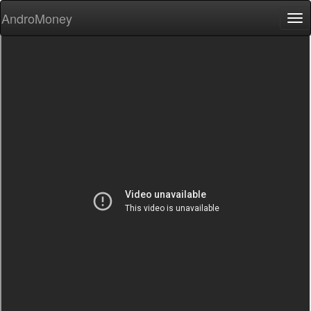
AndroMoney
Tog
nav