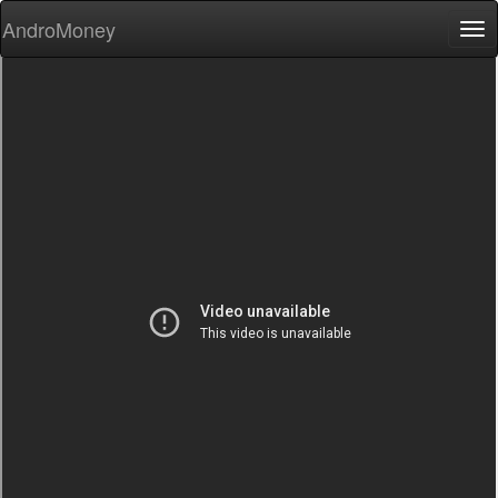
AndroMoney
Tog
nav