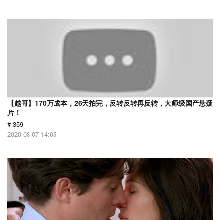
【越哥】170万成本，26天拍完，反转反转再反转，大师级国产悬疑
片！
# 359
2020-08-07 14:05