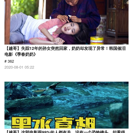
【越哥】失踪12年的孙女突然回家，奶奶却发现了异常！韩国催泪
电影《季春奶奶》
# 362
2020-08-01 05:22
【越哥】这部电影跟99%的人都有关，没有一个恐怖镜头，却看得