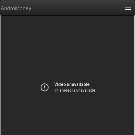
AndroMoney
Tog
nav