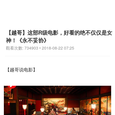
【越哥】这部R级电影，好看的绝不仅仅是女
神！《永不妥协》
觀看次數: 734903 • 2018-08-22 07:25
【越哥说电影】