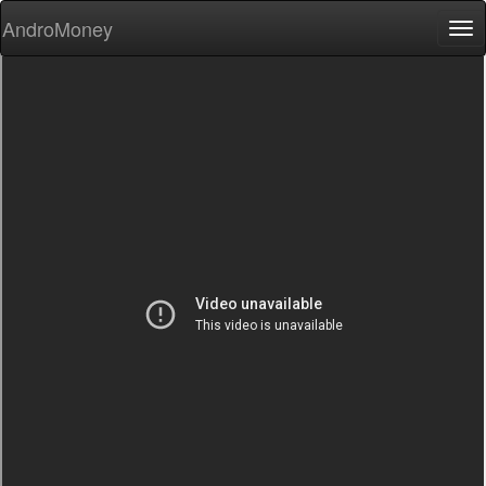
AndroMoney
Tog
nav