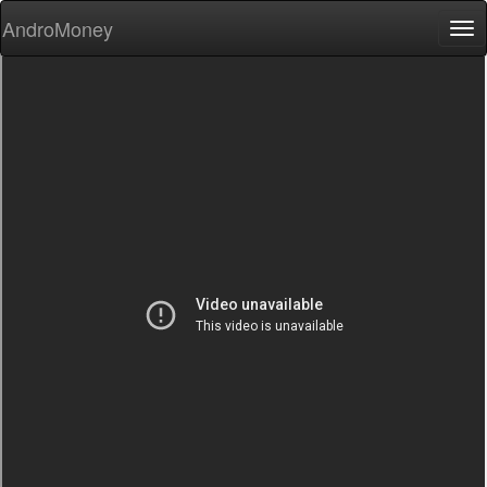
AndroMoney
Tog
nav