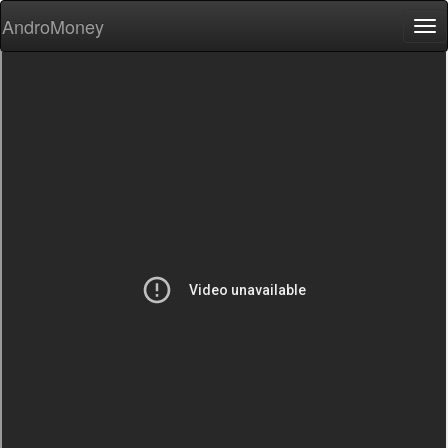
AndroMoney
Tog
nav