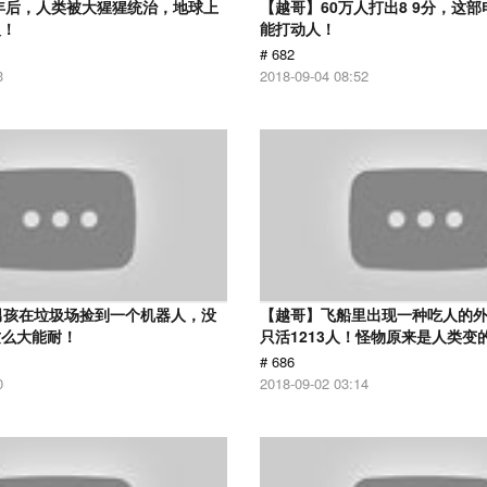
0年后，人类被大猩猩统治，地球上
【越哥】60万人打出8 9分，这
人！
能打动人！
# 682
3
2018-09-04 08:52
男孩在垃圾场捡到一个机器人，没
【越哥】飞船里出现一种吃人的外
这么大能耐！
只活1213人！怪物原来是人类变
# 686
0
2018-09-02 03:14