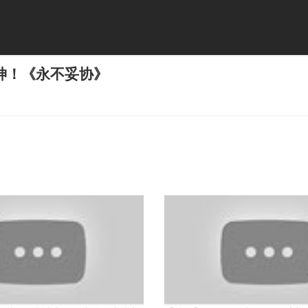
神！《永不妥协》