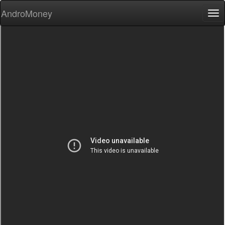
AndroMoney
Tog
nav