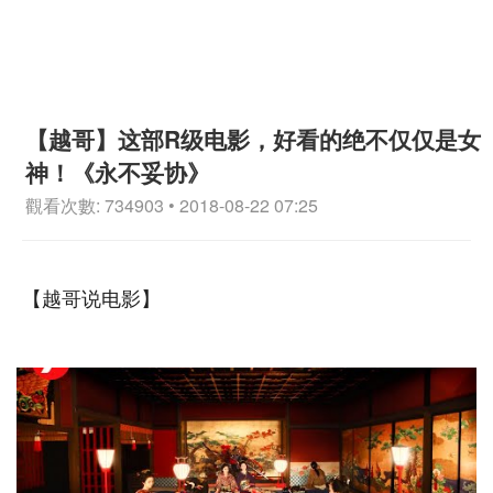
【越哥】这部R级电影，好看的绝不仅仅是女
神！《永不妥协》
觀看次數: 734903 • 2018-08-22 07:25
【越哥说电影】