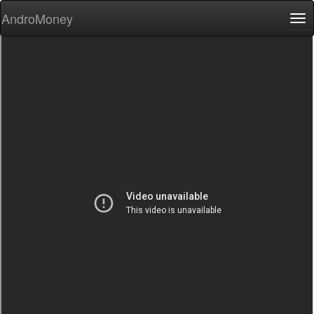
AndroMoney
Tog
nav