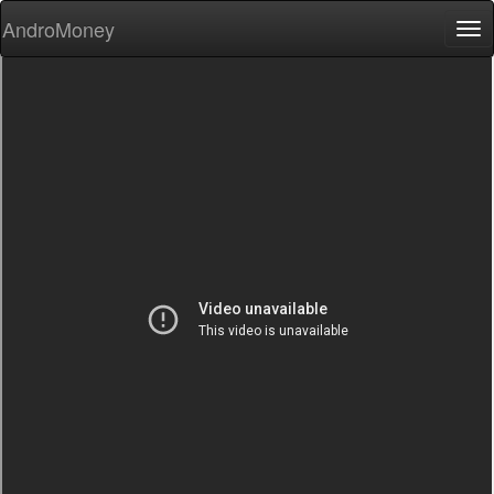
AndroMoney
Tog
nav