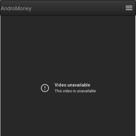
AndroMoney
Tog
nav