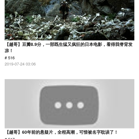
【越哥】豆瓣8.9分，一部既生猛又疯狂的日本电影，看得我脊背发
凉！
# 516
2019-07-24 03:06
【越哥】60年前的悬疑片，全程高潮，可惜被名字耽误了！