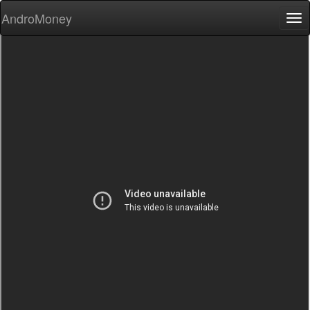
AndroMoney
Tog
nav